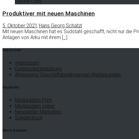
Bleche Coils
Produktiver mit neuen Maschinen
5. Oktober 2021
Hans Georg Schätzl
Mit neuen Maschinen hat es Südstahl geschafft, nicht nur die 
Anlagen von Arku mit ihrem
[…]
Impressum
Impressum
Datenschutzerklärung
Allgemeine Geschäftsbedingungen Werbekunden
Angebote
Mediadaten Print
Mediadaten online
Newsletter Marketing
Sonderdruck
Meist Gelesen