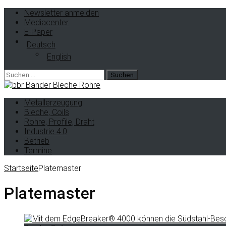
Newsletter anmelden
Mediacenter
E-Paper
Deutsch
English
Suche
nach:
Metallerzeugung
Bleche, Coils
Rohre, Profile, Draht
Industrie 4.0
Betrieb
Termine
Startseite
Platemaster
Platemaster