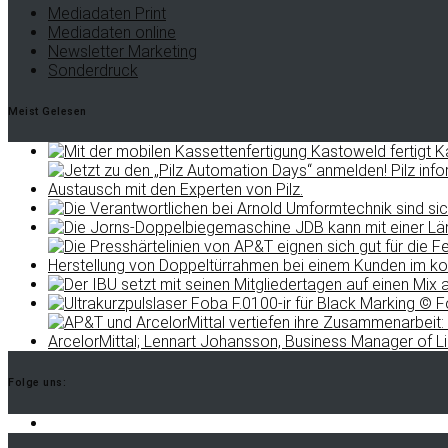
Mediadaten Print
Mediadaten online
Newsletter Marketing
Sonderdruck
Meist Gelesen
Folge uns: