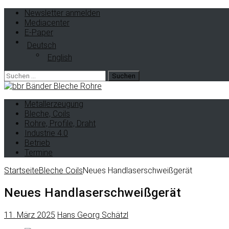
Newsletter anmelden
Mediacenter
E-Paper
Deutsch
English
Metallerzeugung
Bleche, Coils
Rohre, Profile, Draht
Industrie 4.0
Betrieb
Termine
Startseite
Bleche Coils
Neues Handlaserschweißgerät
Neues Handlaserschweißgerät
11. März 2025
Hans Georg Schätzl