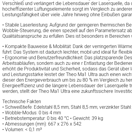
Verschleiß und verlängert die Lebensdauer der Laserquelle, da
hocheffizienter Lüftungselemente sorgt im Vergleich zu andere
Leistungsfähigkeit über viele Jahre hinweg ohne Einbußen garant
• Stabile Laserleistung: Aufgrund der geringeren thermischen Be
Wobble-Steuerung, die einen speziell auf den Parametersatz ab
Qualitätsansprüche zu erfüllen. Dies ist besonders in Bereichen w
• Kompakte Bauweise & Mobilität: Dank der verringerten Wärme
führt. Das System ist dadurch leichter, mobil und ideal für fle
• Ergonomie und Benutzerfreundlichkeit: Das platzsparende Desi
Arbeitsabläufen, sondern auch zu eine r Entlastung der Bediener
erhöht die Produktivität und Sicherheit, sodass das Gerät über
und Leistungsstärke leistet der Theo Ma1 Ultra auch einen wic
dieser den Energieverbrauch um bis zu 80 % im Vergleich zu 
Energieeffizienz und die längere Lebensdauer der Laserquelle tr
werden, stellt der Theo Ma1 Ultra eine zukunftssichere Investitio
Technische Fakten
• Schweißtiefe: Edelstahl 8,5 mm; Stahl 8,5 mm; verzinkter Stah
• Wobble-Modus: 0 bis 4 mm
• Betriebstemperatur: 0 bis 40 °C • Gewicht: 39 kg
• Abmessungen (mm): 667 x 276 x 542
• Volumen: < 0,1 m³