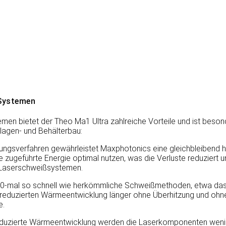
 Systemen
emen bietet der Theo Ma1 Ultra zahlreiche Vorteile und ist beso
nlagen- und Behälterbau:
stellungsverfahren gewährleistet Maxphotonics eine gleichbleibend 
e zugeführte Energie optimal nutzen, was die Verluste reduziert 
 Laserschweißsystemen.
zu 10-mal so schnell wie herkömmliche Schweißmethoden, etwa das
er reduzierten Wärmeentwicklung länger ohne Überhitzung und oh
e.
e reduzierte Wärmeentwicklung werden die Laserkomponenten wenig