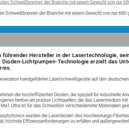
ten Schweißbrenner der Branche mit einem Gewicht von nur 680 g.
 führender Hersteller in der Lasertechnologie, se
r Dioden-Lichtpumpen-Technologie erzielt das Un
rnis.
eneration handgeführter Laserschweißgeräte auf den deutschen M
hmen die hocheffizienten Dioden, die speziell für industrielle A
ieren hierbei als präzise Lichtquellen, die das Lasermedium mi
a1 Ultra ist für das Schweißen verschiedenster Materialien geeig
xphotonics wurden die Laserdioden des Hochleistungs-Fiberlaser
t, höchste Effizienzanforderungen zu erfüllen und außergewöhnli