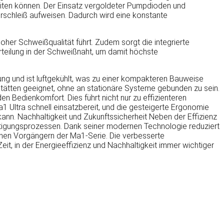
beiten können. Der Einsatz vergoldeter Pumpdioden und
rschleiß aufweisen. Dadurch wird eine konstante
hoher Schweißqualität führt. Zudem sorgt die integrierte
teilung in der Schweißnaht, um damit höchste
ng und ist luftgekühlt, was zu einer kompakteren Bauweise
rkstätten geeignet, ohne an stationäre Systeme gebunden zu sein.
n Bedienkomfort. Dies führt nicht nur zu effizienteren
a1 Ultra schnell einsatzbereit, und die gesteigerte Ergonomie
ann. Nachhaltigkeit und Zukunftssicherheit Neben der Effizienz
ertigungsprozessen. Dank seiner modernen Technologie reduziert
nen Vorgängern der Ma1-Serie. Die verbesserte
it, in der Energieeffizienz und Nachhaltigkeit immer wichtiger