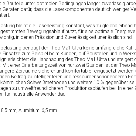
 die Bauteile unter optimalen Bedingungen länger zuverlässig ar
n Geräten dafür, dass die Laserkomponenten deutlich weniger Ve
iert.
lastung bleibt die Laserleistung konstant, was zu gleichbleibend 
gestimmten Bewegungsablauf nutzt, für eine optimale Energiever
ichtig, in denen Präzision und Zuverlässigkeit unerlässlich sind.
belastung benötigt der Theo Ma1 Ultra keine umfangreiche Kühlu
xible Einsätze zum Beispiel beim Kunden, auf Baustellen und in We
gn erleichtert die Handhabung des Theo Ma1 Ultra und steigert de
. Mit einer Einarbeitungszeit von nur zwei Stunden ist der Theo M
 längere Zeiträume sicherer und komfortabler eingesetzt werden k
htigen Beitrag zu intelligenteren und ressourcenschonenderen F
herkömmlichen Schweißmethoden und weitere 10 % gegenüber sei
agen zu umweltfreundlicheren Produktionsabläufen bei. In einer Ze
n für industrielle Anwender dar.
l: 8,5 mm; Aluminium: 6,5 mm