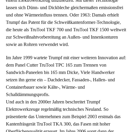
einem Elektrowerkzeug umzusetzen. Mit dieser Technologie
lassen sich Dünn- und Dickbleche gleichermaßen emissionsfrei
und ohne Wärmeeinfluss trennen. Oder 1963: Damals erhielt
Trumpf das Patent für die Schweißkantenformer-Technologie,
die heute als TruTool TKF 700 und TruTool TKF 1500 weltweit
zur Schweißnahtvorbereitung an Außen- und Innenkonturen
sowie an Rohren verwendet wird.
Im Jahre 1999 wartete Trumpf mit einer weiteren Innovation auf:
dem Panel Cutter TruTool TPC 165 zum Trennen von
Sandwich-Paneelen bis 165 mm Dicke, Viele Handwerker
setzen ihn gerne ein – Dachdecker, Fassaden-, Hallen- und
Containerbauer sowie Kälte-, Wärme- und
Schalldämmungsprofis.
Und auch in den 2000er Jahren beschreitet Trumpf
Elektrowerkzeuge regelmäßig technisches Neuland. So
präsentierte das Unternehmen zum Beispiel 2003 erstmals das
Kantenfräsgerät TruTool TKA 300, das Fasen mit hoher
Oberflächenqualität erzeugt. Im Jahre 2006 sorgt dann der