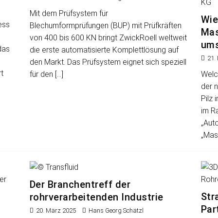
Mit dem Prüfsystem für
Wie
ess
Blechumformprüfungen (BUP) mit Prüfkräften
Mas
von 400 bis 600 KN bringt ZwickRoell weltweit
ums
das
die erste automatisierte Komplettlösung auf
21.
den Markt. Das Prüfsystem eignet sich speziell
t
für den
[…]
Welc
der 
Pilz
im R
„Aut
„Masc
Der Branchentreff der
Str
rohrverarbeitenden Industrie
Par
20. März 2025
Hans Georg Schätzl