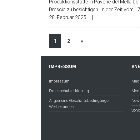
Produktionsstätte in Pavone del Mella bei
Brescia zu besichtigen. In der Zeit vom 17
28. Februar 2025
[…]
1
2
»
IMPRESSUM
AN
Impressum
Medi
Datenschutzerklärung
Medi
Allgemeine Geschäftsbedingungen
News
Werbekunden
Sond