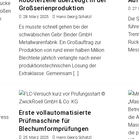
Roboterzelle überzeugt in der
Auf
tücke
Großserienproduktion
27.
roßen
28. März 2025
Hans Georg Schätzl
n
Die 
führ
Es musste schnell gehen bei der
Tren
schwäbischen Gebr. Binder GmbH
Rücke
Metallwarenfabrik. Ein Großauftrag zur
Mess
Produktion von rund einer halben Million
Blechteile jährlich verlangte nach einer
produktionstechnischen Lösung der
Extraklasse. Gemeinsam
[…]
Erste vollautomatisierte
Prüfmaschine für
Blechumformprüfungen
25. März 2025
Hans Georg Schätzl