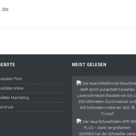
. bis
GEBOTE
MEIST GELESEN
adaten Print
adaten online
letter Marketing
erdruck