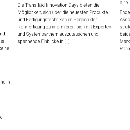
19.
Die Transfluid Innovation Days bieten die
Möglichkeit, sich über die neuesten Produkte
Ende
und Fertigungstechniken im Bereich der
Asso
Rohrfertigung zu informieren, sich mit Experten
strat
und
und Systempartnern auszutauschen und
beid
der
spannende Einblicke in
[…]
Mark
Reihe
Rahm
nd