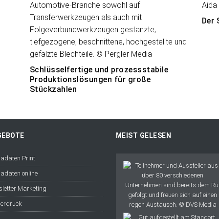
Der 
Schlüsselfertige und prozessstabile
Produktionslösungen für große
Stückzahlen
GEBOTE
MEIST GELESEN
adaten Print
adaten online
letter Marketing
erdruck