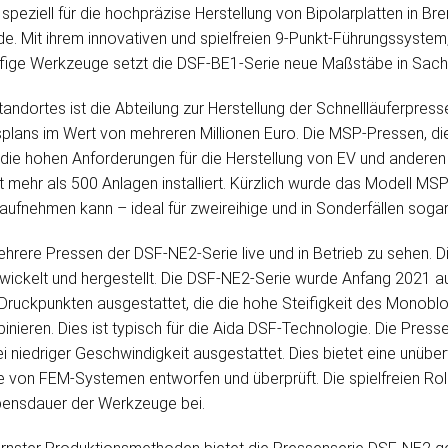
peziell für die hochpräzise Herstellung von Bipolarplatten in Bre
de. Mit ihrem innovativen und spielfreien 9-Punkt-Führungssyst
fige Werkzeuge setzt die DSF-BE1-Serie neue Maßstäbe in Sache
andortes ist die Abteilung zur Herstellung der Schnellläuferpres
nsplans im Wert von mehreren Millionen Euro. Die MSP-Pressen, die 
 die hohen Anforderungen für die Herstellung von EV und anderen
t mehr als 500 Anlagen installiert. Kürzlich wurde das Modell M
ufnehmen kann – ideal für zweireihige und in Sonderfällen sogar 
ehrere Pressen der DSF-NE2-Serie live und in Betrieb zu sehen. 
twickelt und hergestellt. Die DSF-NE2-Serie wurde Anfang 2021 au
ruckpunkten ausgestattet, die die hohe Steifigkeit des Monoblock
ren. Dies ist typisch für die Aida DSF-Technologie. Die Presse
iedriger Geschwindigkeit ausgestattet. Dies bietet eine unüber
von FEM-Systemen entworfen und überprüft. Die spielfreien Rol
ebensdauer der Werkzeuge bei.