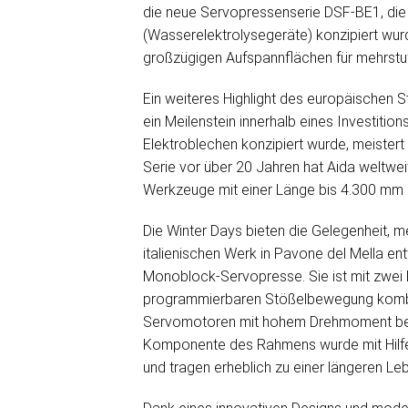
die neue Servopressenserie DSF-BE1, die s
(Wasserelektrolysegeräte) konzipiert wur
großzügigen Aufspannflächen für mehrstu
Ein weiteres Highlight des europäischen St
ein Meilenstein innerhalb eines Investitio
Elektroblechen konzipiert wurde, meistert
Serie vor über 20 Jahren hat Aida weltwei
Werkzeuge mit einer Länge bis 4.300 mm a
Die Winter Days bieten die Gelegenheit, m
italienischen Werk in Pavone del Mella en
Monoblock-Servopresse. Sie ist mit zwei D
programmierbaren Stößelbewegung kombinie
Servomotoren mit hohem Drehmoment bei n
Komponente des Rahmens wurde mit Hilfe 
und tragen erheblich zu einer längeren L