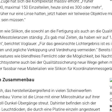
Zuge hat sich die Komplexität massiv erhöht: „Früher
00, maximal 150 Einzelteilen, heute sind es 300 oder mehr“,
rüher nur eine Linse hatten, jetzt haben wir teilweise Objektive 
rt sein müssen.“
 wie Silikon, die sowohl an die Fertigung als auch an die Qual
ie Messtoleranzen ständig: „Es gab mal Zeiten, da haben wir auf
 berichtet Voglauer. „Für das gewünschte Lichtergebnis ist es i
en und jegliche Verkippung und Verdrehung vermeiden.“ Bereits 
atures wie blendfreies Fernlicht oder die Möglichkeit, bei Nach
chtsysteme auch bei der Qualitätssicherung neue Wege gehen m
fassbar neue Materialien wie Silikon für Koordinatenmessgerät
 im Zusammenbau
, das herstellerübergreifend in vielen Scheinwerfern
au: Vorne ist die Linse mit einer Mikrostruktur auf ihrer
ell-Dunkel-Übergänge streut. Dahinter befinden sich der
M
4 Leuchtdioden, die durch eine Platine einzeln angesteuert
F