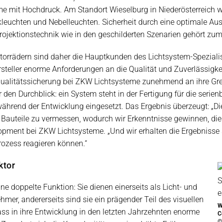
me mit Hochdruck. Am Standort Wieselburg in Niederösterreich w
leuchten und Nebelleuchten. Sicherheit durch eine optimale Au
rojektionstechnik wie in den geschilderten Szenarien gehört z
orrädern sind daher die Hauptkunden des Lichtsystem-Speziali
ersteller enorme Anforderungen an die Qualität und Zuverlässig
alitätssicherung bei ZKW Lichtsysteme zunehmend an ihre Gren
n Durchblick: ein System steht in der Fertigung für die serie
hrend der Entwicklung eingesetzt. Das Ergebnis überzeugt: „Die
uteile zu vermessen, wodurch wir Erkenntnisse gewinnen, die 
pment bei ZKW Lichtsysteme. „Und wir erhalten die Ergebnisse s
Prozess reagieren können.“
ktor
ne doppelte Funktion: Sie dienen einerseits als Licht- und
hmer, andererseits sind sie ein prägender Teil des visuellen
W
ass in ihre Entwicklung in den letzten Jahrzehnten enorme
C
©