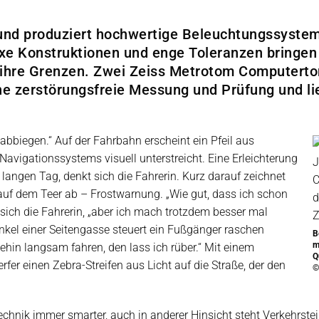
nd produziert hochwertige Beleuchtungssysteme
xe Konstruktionen und enge Toleranzen bringen 
ihre Grenzen. Zwei Zeiss Metrotom Computerto
ine zerstörungsfreie Messung und Prüfung und l
 abbiegen.“ Auf der Fahrbahn erscheint ein Pfeil aus
 Navigationssystems visuell unterstreicht. Eine Erleichterung
langen Tag, denkt sich die Fahrerin. Kurz darauf zeichnet
auf dem Teer ab – Frostwarnung. „Wie gut, dass ich schon
 sich die Fahrerin, „aber ich mach trotzdem besser mal
el einer Seitengasse steuert ein Fußgänger raschen
B
m
nehin langsam fahren, den lass ich rüber.“ Mit einem
Q
fer einen Zebra-Streifen aus Licht auf die Straße, der den
©
echnik immer smarter, auch in anderer Hinsicht steht Verkehrste