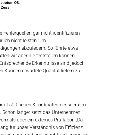
etrotom OS.
 Zeiss
ehlerquellen gar nicht identifizieren
ich nicht leisten.“ Im
digungen abzufedern. So führte etwa
ten wir aber nie feststellen können,
 Entsprechende Erkenntnisse sind jedoch
n Kunden erwartete Qualität liefern zu
otom 1500 neben Koordinatenmessgeräten
g. Schon länger setzt das Unternehmen
rmals über ein externes Prüflabor. „Da
 lang für unser Verständnis von Effizienz.
zeit spart und uns erlaubt, viel schneller