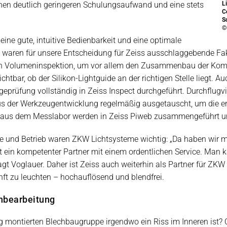
inen deutlich geringeren Schulungsaufwand und eine stets
L
C
S
©
eine gute, intuitive Bedienbarkeit und eine optimale
aren für unsere Entscheidung für Zeiss ausschlaggebende Fakt
llen Volumeninspektion, um vor allem den Zusammenbau der Ko
ichtbar, ob der Silikon-Lightguide an der richtigen Stelle liegt.
ageprüfung vollständig in Zeiss Inspect durchgeführt. Durchflug
us der Werkzeugentwicklung regelmäßig ausgetauscht, um die e
 aus dem Messlabor werden in Zeiss Piweb zusammengeführt und
ice und Betrieb waren ZKW Lichtsysteme wichtig: „Da haben wir m
 ein kompetenter Partner mit einem ordentlichen Service. Man 
agt Voglauer. Daher ist Zeiss auch weiterhin als Partner für ZK
ft zu leuchten – hochauflösend und blendfrei.
hbearbeitung
rtig montierten Blechbaugruppe irgendwo ein Riss im Inneren is