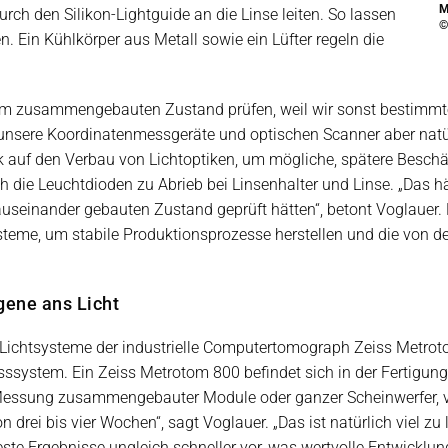
M
rch den Silikon-Lightguide an die Linse leiten. So lassen
©
n. Ein Kühlkörper aus Metall sowie ein Lüfter regeln die
 im zusammengebauten Zustand prüfen, weil wir sonst bestimmte F
 unsere Koordinatenmessgeräte und optischen Scanner aber natürl
auf den Verbau von Lichtoptiken, um mögliche, spätere Beschä
die Leuchtdioden zu Abrieb bei Linsenhalter und Linse. „Das hät
useinander gebauten Zustand geprüft hätten“, betont Voglauer.
teme, um stabile Produktionsprozesse herstellen und die von de
gene ans Licht
Lichtsysteme der industrielle Computertomograph Zeiss Metr
ssystem. Ein Zeiss Metrotom 800 befindet sich in der Fertigun
Messung zusammengebauter Module oder ganzer Scheinwerfer, vo
n drei bis vier Wochen“, sagt Voglauer. „Das ist natürlich viel zu
ste Ergebnisse ungleich schneller vor, was wertvolle Entwicklungs