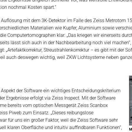
tion nochmal Kosten spart.“
 Auflösung mit dem 3K-Detektor im Falle des Zeiss Metrotom 15
erschiedlichen Materialien wie Kupfer, Aluminium sowie verschi
ie Computertomographen klar. „Das kriegen wir einerseits durch
seits lässt sich auch in der Nachbearbeitung noch viel machen“, 
„Artefaktkorrektur, Streustrahlenkorrektur – es gibt mit der So
erweil auch deswegen wichtig, weil ZKW Lichtsysteme neben ga
Aspekt der Software ein wichtiges Entscheidungskriterium
r Ergebnisse erfolgt via Zeiss Inspect. Mit der Software
teme bereits vom optischen Messgerät Zeiss Scanbox
Zeiss Piweb zum Einsatz. „Dieses reibungslose
 für uns ein großer Faktor, weil die Zeiss Software sehr
uell klaren Oberfläche und intuitiv auffindbaren Funktionen“,
M