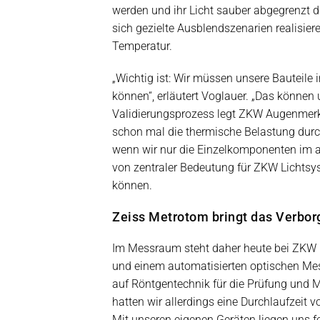
werden und ihr Licht sauber abgegrenzt du
sich gezielte Ausblendszenarien realisiere
Temperatur.
„Wichtig ist: Wir müssen unsere Bauteile
können“, erläutert Voglauer. „Das können
Validierungsprozess legt ZKW Augenmerk 
schon mal die thermische Belastung durch 
wenn wir nur die Einzelkomponenten im a
von zentraler Bedeutung für ZKW Lichtsys
können.
Zeiss Metrotom bringt das Verbor
Im Messraum steht daher heute bei ZKW 
und einem automatisierten optischen Mes
auf Röntgentechnik für die Prüfung und 
hatten wir allerdings eine Durchlaufzeit vo
Mit unseren eigenen Geräten liegen uns fe