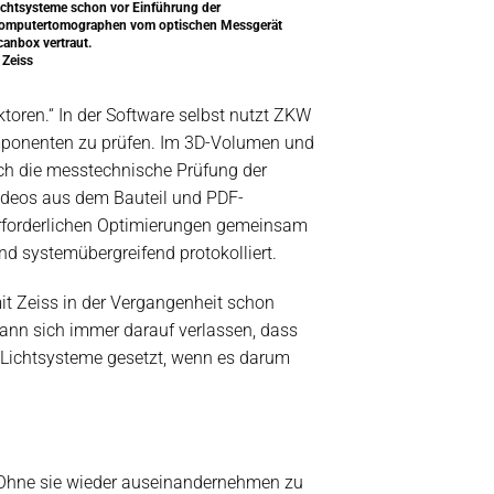
ichtsysteme schon vor Einführung der
omputertomographen vom optischen Messgerät
canbox vertraut.
 Zeiss
oren.“ In der Software selbst nutzt ZKW
mponenten zu prüfen. Im 3D-Volumen und
 Auch die messtechnische Prüfung der
videos aus dem Bauteil und PDF-
rforderlichen Optimierungen gemeinsam
 systemübergreifend protokolliert.
it Zeiss in der Vergangenheit schon
kann sich immer darauf verlassen, dass
W Lichtsysteme gesetzt, wenn es darum
t? Ohne sie wieder auseinandernehmen zu