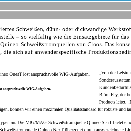
iertes Schweißen, dünn- oder dickwandige Werkstoff
telle – so vielfältig wie die Einsatzgebiete für das
 Quineo-Schweißstromquellen von Cloos. Das konse
, die sich auf anwenderspezifische Produktionsbed
„Von der Leistun
Sonderausstattung
Kundenbedürfniss
öst anspruchsvolle WIG-Aufgaben.
Björn Fey, der 
Products leitet.
igen, können wir einen maximalen Qualitätsstandard für robuste und la
entypen an: Die MIG/MAG-Schweißstromquelle Quineo StarT bietet einen
Schweißstromquelle Quineo NexT überzeugt durch ausgezeichnete Lic