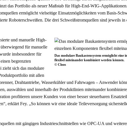
nzt das Portfolio als neuer Maßstab für High-End-WIG-Applikationen
quellen ermöglicht vielseitige Einsatzmöglichkeiten vom Basis-Schw
ierte Roboterschweißen. Die drei Schweißstromquellen sind jeweils i
isierte und manuelle High-
 überwiegend für manuelle
wurde insbesondere für
Das modulare Baukastensystem ermöglicht eine i
flexibel miteinander kombiniert werden können.
 einen begrenzten
© Cloos
 zieht sich das modulare
oduktportfolio mit allen
enner, Drahtantriebe, Wasserkühler und Fahrwagen – Anwender könne
ten, auswählen und innerhalb der Produktlinien miteinander kombiniere
ion profitieren unsere Kunden von einer besser steuerbaren Ersatzteilb
“, erklärt Fey. „So können wir eine ideale Teileversorgung sicherstelle
quellen mit gängigen Industrieschnittstellen wie OPC-UA und weiteren