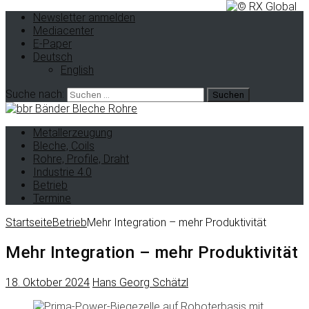
Newsletter anmelden
Mediacenter
E-Paper
Deutsch
English
Suche nach:
Metallerzeugung
Bleche, Coils
Rohre, Profile, Draht
Industrie 4.0
Betrieb
Termine
Startseite
Betrieb
Mehr Integration – mehr Produktivität
Mehr Integration – mehr Produktivität
18. Oktober 2024
Hans Georg Schätzl