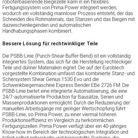
roboterbasierende Biegezelle kann in ein flexibles
Fertigungssystem von Prima Power integriert werden,
wodurch ein vollständig mannloser Prozess entsteht, der das
Schneiden des Rohmaterials, das Stanzen und das Biegen mit
dazwischenliegenden und automatischen
Handhabungsphasen kombiniert.
Bessere Lösung für rechtwinkliger Teile
Die PSBB-Linie (Punch-Shear-Buffer-Bend) ist ein vollständig
integriertes System, das sich für die Herstellung rechteckiger
Teile und dünner Materialien eignet. Die auf der Euroblech
vorgestellte Kombination umfasst das kombinierte Stanz- und
Schersystem Shear Genius 1530 Evo und die
Schwenkbiegemaschine Express Bender EBe 2726 FM. Die
PSBB-Linie bietet eine integrierte Automatisierung, die eine
24/7-automatisierte Produktion für Bausätze, Serien und
Massenproduktionen ermöglicht. Durch die Reduzierung der
manuellen Arbeitsgänge mit geringer Wertschöpfung führt
PSBB-Linie, so Prima Power, zu einer viermal höheren
Produktionseffizienz im Vergleich zu herkömmlichen
Fertigungszellen. Prima Power verfügt über ein 40-jähriges
Know-how im Bereich der technologischen Integration und
liefert selbst entwickelte und hergestellte Systeme, die