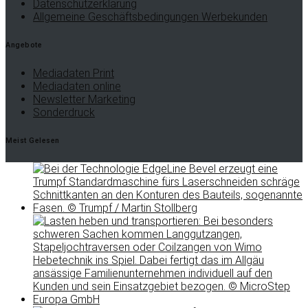
Datenschutzerklärung
Allgemeine Geschäftsbedingungen Werbekunden
Angebote
Mediadaten Print
Mediadaten online
Newsletter Marketing
Sonderdruck
Meist Gelesen