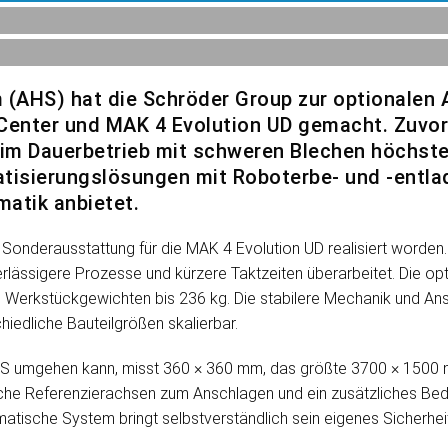
 (AHS) hat die Schröder Group zur optionalen 
enter und MAK 4 Evolution UD gemacht. Zuvor
 im Dauerbetrieb mit schweren Blechen höchste
isierungslösungen mit Roboterbe- und -entlad
atik anbietet.
 Sonderausstattung für die MAK 4 Evolution UD realisiert worden
rlässigere Prozesse und kürzere Taktzeiten überarbeitet. Die opti
n Werkstückgewichten bis 236 kg. Die stabilere Mechanik und Ans
chiedliche Bauteilgrößen skalierbar.
AHS umgehen kann, misst 360 × 360 mm, das größte 3700 × 150
he Referenzierachsen zum Anschlagen und ein zusätzliches Bedie
atische System bringt selbstverständlich sein eigenes Sicherhei