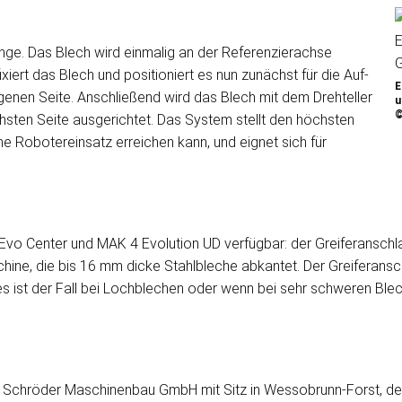
e. Das Blech wird einmalig an der Referenzierachse
iert das Blech und positioniert es nun zunächst für die Auf-
E
enen Seite. Anschließend wird das Blech mit dem Drehteller
u
©
hsten Seite ausgerichtet. Das System stellt den höchsten
e Robotereinsatz erreichen kann, und eignet sich für
ür Evo Center und MAK 4 Evolution UD verfügbar: der Greiferanschl
ne, die bis 16 mm dicke Stahlbleche abkantet. Der Greiferansch
ies ist der Fall bei Lochblechen oder wenn bei sehr schweren Ble
 Schröder Maschinenbau GmbH mit Sitz in Wessobrunn-Forst, de