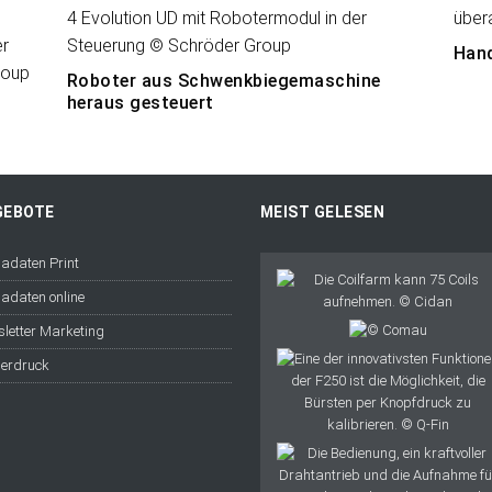
Hand
Roboter aus Schwenkbiegemaschine
heraus gesteuert
GEBOTE
MEIST GELESEN
adaten Print
adaten online
letter Marketing
erdruck