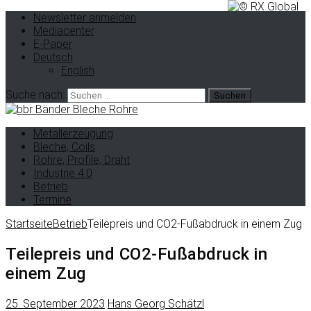
Newsletter anmelden
Mediacenter
E-Paper
Deutsch
English
Suche nach:
Metallerzeugung
Bleche, Coils
Rohre, Profile, Draht
Industrie 4.0
Betrieb
Termine
Startseite
Betrieb
Teilepreis und CO2-Fußabdruck in einem Zug
Teilepreis und CO2-Fußabdruck in
einem Zug
25. September 2023
Hans Georg Schätzl