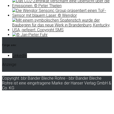
Folge uns:
LinkedIn
Anzeige:
Copyright: bbr Bänder Bleche Rohre - bbr Bänder Bleche
Rohre ist eine eingetragene Marke der Hanser Verlag GmbH &
Co. KG