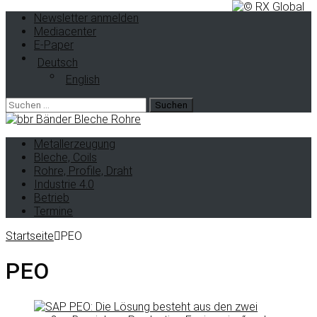
Newsletter anmelden
Mediacenter
E-Paper
Deutsch
English
Metallerzeugung
Bleche, Coils
Rohre, Profile, Draht
Industrie 4.0
Betrieb
Termine
Startseite
PEO
PEO