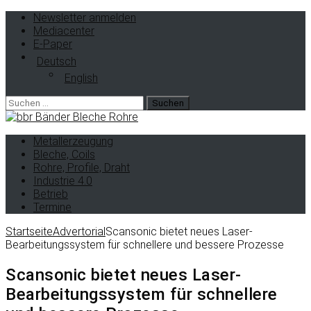
Newsletter anmelden
Mediacenter
E-Paper
Deutsch
English
Suche
nach:
Metallerzeugung
Bleche, Coils
Rohre, Profile, Draht
Industrie 4.0
Betrieb
Termine
Startseite
Advertorial
Scansonic bietet neues Laser-
Bearbeitungssystem für schnellere und bessere Prozesse
Scansonic bietet neues Laser-
Bearbeitungssystem für schnellere