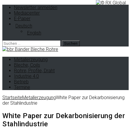
Newsletter anmelden
Mediacenter
E-Paper
Deutsch
English
Suche
nach:
Metallerzeugung
Bleche, Coils
Rohre, Profile, Draht
Industrie 4.0
Betrieb
Termine
Startseite
Metallerzeugung
White Paper zur Dekarbonisierung
der Stahlindustrie
White Paper zur Dekarbonisierung der
Stahlindustrie