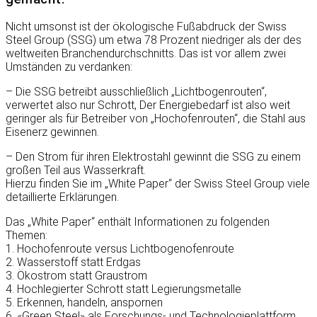
Nicht umsonst ist der ökologische Fußabdruck der Swiss
Steel Group (SSG) um etwa 78 Prozent niedriger als der des
weltweiten Branchendurchschnitts. Das ist vor allem zwei
Umständen zu verdanken:
– Die SSG betreibt ausschließlich „Lichtbogenrouten“,
verwertet also nur Schrott, Der Energiebedarf ist also weit
geringer als für Betreiber von „Hochofenrouten“, die Stahl aus
Eisenerz gewinnen.
– Den Strom für ihren Elektrostahl gewinnt die SSG zu einem
großen Teil aus Wasserkraft.
Hierzu finden Sie im „White Paper“ der Swiss Steel Group viele
detaillierte Erklärungen.
Das „White Paper“ enthält Informationen zu folgenden
Themen:
1. Hochofenroute versus Lichtbogenofenroute
2. Wasserstoff statt Erdgas
3. Ökostrom statt Graustrom
4. Hochlegierter Schrott statt Legierungsmetalle
5. Erkennen, handeln, anspornen
6. «Green Steel» als Forschungs- und Technologieplattform