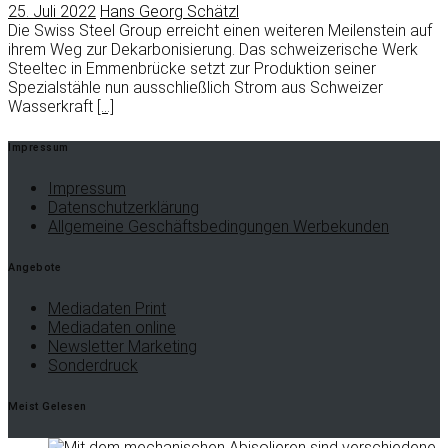
25. Juli 2022
Hans Georg Schätzl
Die Swiss Steel Group erreicht einen weiteren Meilenstein auf
ihrem Weg zur Dekarbonisierung. Das schweizerische Werk
Steeltec in Emmenbrücke setzt zur Produktion seiner
Spezialstähle nun ausschließlich Strom aus Schweizer
Wasserkraft
[…]
Impressum
Impressum
Datenschutzerklärung
Allgemeine Geschäftsbedingungen Werbekunden
Angebote
Mediadaten Print
Mediadaten online
Newsletter Marketing
Sonderdruck
Meist Gelesen