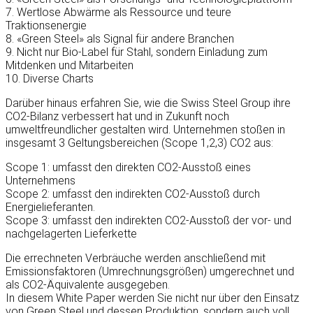
7. Wertlose Abwärme als Ressource und teure
Traktionsenergie
8. «Green Steel» als Signal für andere Branchen
9. Nicht nur Bio-Label für Stahl, sondern Einladung zum
Mitdenken und Mitarbeiten
10. Diverse Charts
Darüber hinaus erfahren Sie, wie die Swiss Steel Group ihre
CO2-Bilanz verbessert hat und in Zukunft noch
umweltfreundlicher gestalten wird. Unternehmen stoßen in
insgesamt 3 Geltungsbereichen (Scope 1,2,3) CO2 aus:
Scope 1: umfasst den direkten CO2-Ausstoß eines
Unternehmens
Scope 2: umfasst den indirekten CO2-Ausstoß durch
Energielieferanten.
Scope 3: umfasst den indirekten CO2-Ausstoß der vor- und
nachgelagerten Lieferkette
Die errechneten Verbräuche werden anschließend mit
Emissionsfaktoren (Umrechnungsgrößen) umgerechnet und
als CO2-Äquivalente ausgegeben.
In diesem White Paper werden Sie nicht nur über den Einsatz
von Green Steel und dessen Produktion, sondern auch voll