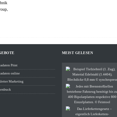
chnik
roup,
GEBOTE
MEIST GELESEN
adaten Print
adaten online
letter Marketing
erdruck