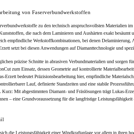
arbeitung von Faserverbundwerkstoffen
verbundwerkstoffe zu den technisch anspruchsvollsten Materialien im
n Kunststoffen, die nach dem Laminieren und Aushärten exakt besäumt
leich empfindliche Werkstoffkombinationen, bei denen Delaminierung,
zett setzt bei diesen Anwendungen auf Diamanttechnologie und spezi
hen präzise Schnitte in abrasiven Verbundmaterialien und sorgen fü
onCut zum Einsatz, dessen Geometrie auf kontrollierte Materialbearbei
as-Erzett bedeutet Präzisionsbearbeitung hier, empfindliche Materialsch
ntrollierbarer Lauf, definierte Standzeiten und eine stabile Prozessführ
ern. Kurz: Mit abgestimmten Diamant- und Fräslösungen trägt Lukas-Erzet
nen – eine Grundvoraussetzung für die langfristige Leistungsfähigkeit
il
sich die Leistungsfähigkeit einer Windkraftanlage vor allem in ihren