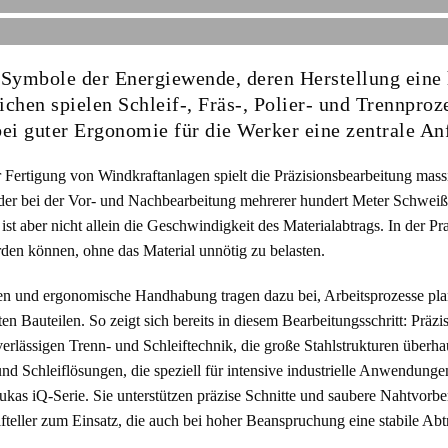
 Symbole der Energiewende, deren Herstellung eine 
ichen spielen Schleif-, Fräs-, Polier- und Trennproz
bei guter Ergonomie für die Werker eine zentrale An
Fertigung von Windkraftanlagen spielt die Präzisionsbearbeitung mass
der bei der Vor- und Nachbearbeitung mehrerer hundert Meter Schwei
st aber nicht allein die Geschwindigkeit des Materialabtrags. In der Pr
rden können, ohne das Material unnötig zu belasten.
en und ergonomische Handhabung tragen dazu bei, Arbeitsprozesse plan
en Bauteilen. So zeigt sich bereits in diesem Bearbeitungsschritt: Präzis
erlässigen Trenn- und Schleiftechnik, die große Stahlstrukturen überh
 und Schleiflösungen, die speziell für intensive industrielle Anwendung
Lukas iQ-Serie. Sie unterstützen präzise Schnitte und saubere Nahtvorb
ller zum Einsatz, die auch bei hoher Beanspruchung eine stabile Abtr