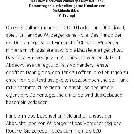
Der Chef Christian Willberger legt bei Tank-
Demontagen auch selber gerne Hand an den
Dickblechnibbler.
© Trumpf
Ob ein Stahltank mehr als 100.000 l oder nur 1.000 l fasst,
spielt für Tankbau Willberger keine Rolle. Das Prinzip bei
der Demontage ist laut Firmenchef Christian Willberger
immer ähnlich: Zuallererst wird die Baustelle eingerichtet.
Das heißt, Fahrzeuge zum Abtransport werden platziert,
Abdeckvliese verlegt und, falls vorhanden, Fenster
geöffnet. Dann gilt es, den Tank zu öffnen, alle Leitungen zu
entfernen, die Restflüssigkeiten abzupumpen und den Tank
mit Bindemittel zu reinigen. Im Anschluss beginnt die
eigentliche Demontage, und am Ende wird das Gebäude
besenrein verlassen.
Für die im oberbayerischen Feldkirchen ansässigen
Abbruchtrupps von Willberger ist das Vorgehen tägliche
Routine. Sie zerlegen jedes Jahr mehr als 600