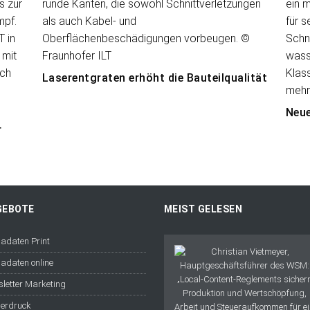
Laserentgraten erhöht die Bauteilqualität
Neue
r
GEBOTE
MEIST GELESEN
adaten Print
adaten online
letter Marketing
erdruck