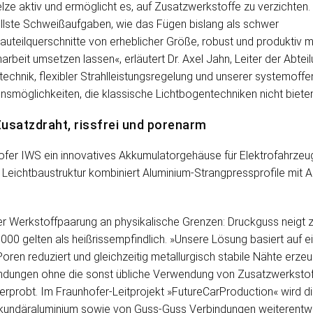
lze aktiv und ermöglicht es, auf Zusatzwerkstoffe zu verzichten.
ollste Schweißaufgaben, wie das Fügen bislang als schwer
uteilquerschnitte von erheblicher Größe, robust und produktiv m
arbeit umsetzen lassen«, erläutert Dr. Axel Jahn, Leiter der Abte
chnik, flexibler Strahlleistungsregelung und unserer systemoff
möglichkeiten, die klassische Lichtbogentechniken nicht bieten
satzdraht, rissfrei und porenarm
fer IWS ein innovatives Akkumulatorgehäuse für Elektrofahrzeuge 
e Leichtbaustruktur kombiniert Aluminium-Strangpressprofile mit A
er Werkstoffpaarung an physikalische Grenzen: Druckguss neigt z
0 gelten als heißrissempfindlich. »Unsere Lösung basiert auf eine
en reduziert und gleichzeitig metallurgisch stabile Nähte erzeug
ndungen ohne die sonst übliche Verwendung von Zusatzwerkstoff
rprobt. Im Fraunhofer-Leitprojekt »FutureCarProduction« wird die
undäraluminium sowie von Guss-Guss Verbindungen weiterentwic