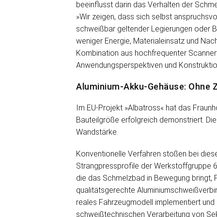
beeinflusst darin das Verhalten der Schme
»Wir zeigen, dass sich selbst anspruchsv
schweißbar geltender Legierungen oder Ba
weniger Energie, Materialeinsatz und Nach
Kombination aus hochfrequenter Scannerte
Anwendungsperspektiven und Konstruktions
Aluminium-Akku-Gehäuse: Ohne Zu
Im EU-Projekt »Albatross« hat das Fraunho
Bauteilgröße erfolgreich demonstriert. Di
Wandstärke.
Konventionelle Verfahren stoßen bei dies
Strangpressprofile der Werkstoffgruppe 600
die das Schmelzbad in Bewegung bringt, Por
qualitätsgerechte Aluminiumschweißverbi
reales Fahrzeugmodell implementiert und e
schweißtechnischen Verarbeitung von Sek