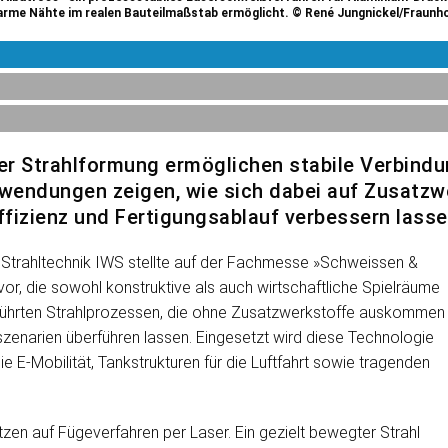
rme Nähte im realen Bauteilmaßstab ermöglicht. © René Jungnickel/Fraunh
r Strahlformung ermöglichen stabile Verbindun
endungen zeigen, wie sich dabei auf Zusatzwe
effizienz und Fertigungsablauf verbessern lasse
d Strahltechnik IWS stellte auf der Fachmesse »Schweissen &
, die sowohl konstruktive als auch wirtschaftliche Spielräume
 geführten Strahlprozessen, die ohne Zusatzwerkstoffe auskommen
szenarien überführen lassen. Eingesetzt wird diese Technologie
ie E-Mobilität, Tankstrukturen für die Luftfahrt sowie tragenden
zen auf Fügeverfahren per Laser. Ein gezielt bewegter Strahl