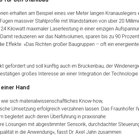
ionen erhalten am Beispiel eines vier Meter langen Kranausleger
en massiver Stahlprofile mit Wandstärken von über 20 Millimeter
24 Kilowatt maximaler Laserleistung in einer einzigen Aufspannu
. »Damit reduzieren wir das Nahtvolumen, sparen bis zu 90 Proze
e Effekte. »Das Richten großer Baugruppen – oft ein energieintens
kt gefördert und soll künftig auch im Brückenbau, der Windener
bestätigen großes Interesse an einer Integration der Technologie 
 einer Hand
 wie sich materialwissenschaftliches Know-how,
sche Umsetzung erfolgreich verzahnen lassen. Das Fraunhofer 
rn begleitet auch deren Überführung in praxisnahe
re Lösungen mit abgestimmter Sensorik, durchdachter Steuerun
alität in die Anwendung«, fasst Dr. Axel Jahn zusammen.