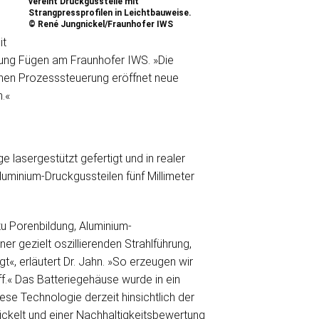
vereint Druckgussteile mit
Strangpressprofilen in Leichtbauweise.
© René Jungnickel/Fraunhofer IWS
it
ilung Fügen am Fraunhofer IWS. »Die
enen Prozesssteuerung eröffnet neue
.«
lasergestützt gefertigt und in realer
luminium-Druckgussteilen fünf Millimeter
u Porenbildung, Aluminium-
r gezielt oszillierenden Strahlführung,
t«, erläutert Dr. Jahn. »So erzeugen wir
.« Das Batteriegehäuse wurde in ein
se Technologie derzeit hinsichtlich der
kelt und einer Nachhaltigkeitsbewertung