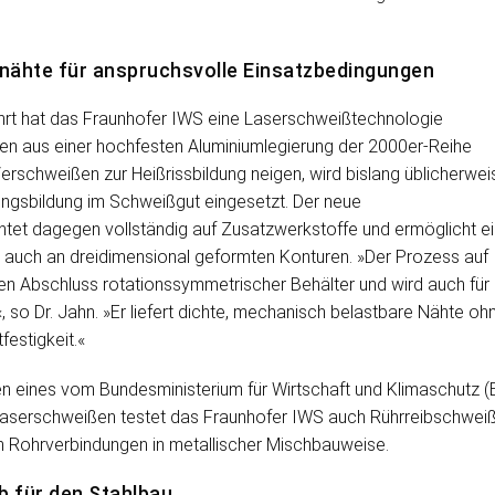
nähte für anspruchsvolle Einsatzbedingungen
hrt hat das Fraunhofer IWS eine Laserschweißtechnologie
en aus einer hochfesten Aluminiumlegierung der 2000er-Reihe
erschweißen zur Heißrissbildung neigen, wird bislang üblicherwei
ungsbildung im Schweißgut eingesetzt. Der neue
htet dagegen vollständig auf Zusatzwerkstoffe und ermöglicht ei
auch an dreidimensional geformten Konturen. »Der Prozess auf
den Abschluss rotationssymmetrischer Behälter und wird auch für
so Dr. Jahn. »Er liefert dichte, mechanisch belastbare Nähte oh
estigkeit.«
n eines vom Bundesministerium für Wirtschaft und Klimaschutz
Laserschweißen testet das Fraunhofer IWS auch Rührreibschweiß
 Rohrverbindungen in metallischer Mischbauweise.
b für den Stahlbau