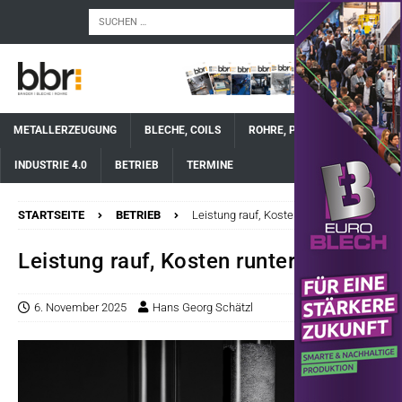
METALLERZEUGUNG
BLECHE, COILS
ROHRE, PROFILE, DRAHT
INDUSTRIE 4.0
BETRIEB
TERMINE
STARTSEITE
BETRIEB
Leistung rauf, Kosten runter
Leistung rauf, Kosten runter
6. November 2025
Hans Georg Schätzl