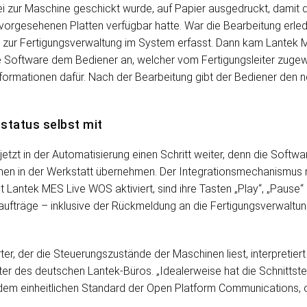
i zur Maschine geschickt wurde, auf Papier ausgedruckt, damit 
vorgesehenen Platten verfügbar hatte. War die Bearbeitung erledi
zur Fertigungsverwaltung im System erfasst. Dann kam Lante
 die Software dem Bediener an, welcher vom Fertigungsleiter zuge
Informationen dafür. Nach der Bearbeitung gibt der Bediener den n
status selbst mit
jetzt in der Automatisierung einen Schritt weiter, denn die Soft
nen in der Werkstatt übernehmen. Der Integrationsmechanismus 
Ist Lantek MES Live WOS aktiviert, sind ihre Tasten „Play“, „Pause“
aufträge – inklusive der Rückmeldung an die Fertigungsverwaltu
rter, der die Steuerungszustände der Maschinen liest, interpretie
iter des deutschen Lantek-Büros. „Idealerweise hat die Schnittst
 dem einheitlichen Standard der Open Platform Communications, 