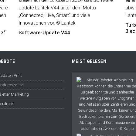
Turb
Blec
nz“
Software-Update V44
GEBOTE
MEIST GELESEN
adaten Print
adaten online
letter Marketing
erdruck