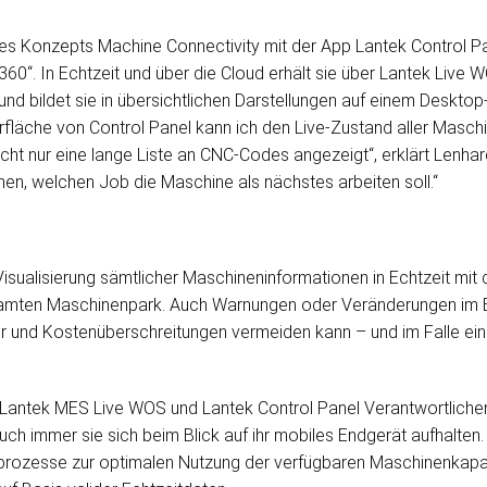
 des Konzepts Machine Connectivity mit der App Lantek Control 
360“. In Echtzeit und über die Cloud erhält sie über Lantek Live 
nd bildet sie in übersichtlichen Darstellungen auf einem Deskto
erfläche von Control Panel kann ich den Live-Zustand aller Masc
ht nur eine lange Liste an CNC-Codes angezeigt“, erklärt Lenhar
en, welchen Job die Maschine als nächstes arbeiten soll.“
 Visualisierung sämtlicher Maschineninformationen in Echtzeit mit 
samten Maschinenpark. Auch Warnungen oder Veränderungen im Be
hler und Kostenüberschreitungen vermeiden kann – und im Falle ei
 Lantek MES Live WOS und Lantek Control Panel Verantwortlichen
ch immer sie sich beim Blick auf ihr mobiles Endgerät aufhalten. 
ozesse zur optimalen Nutzung der verfügbaren Maschinenkapazitä