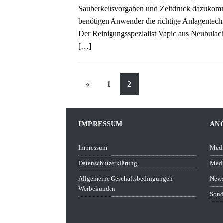
Sauberkeitsvorgaben und Zeitdruck dazukom
benötigen Anwender die richtige Anlagentech
Der Reinigungsspezialist Vapic aus Neubulac
[…]
«
1
2
IMPRESSUM
AN
Impressum
Medi
Datenschutzerklärung
Medi
Allgemeine Geschäftsbedingungen
News
Werbekunden
Sond