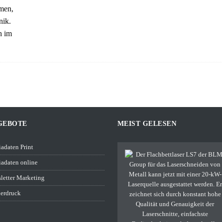
men,
nik.
h im
GEBOTE
MEIST GELESEN
adaten Print
adaten online
letter Marketing
erdruck