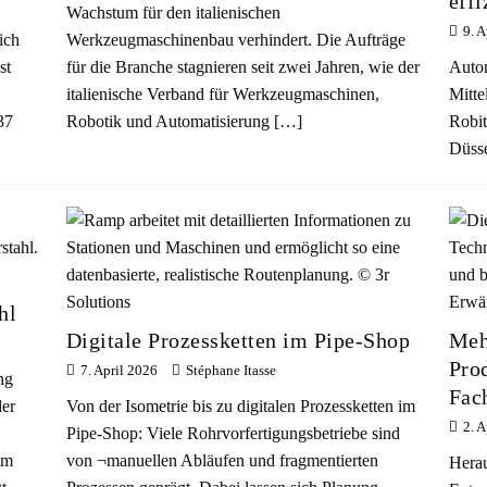
eff
Wachstum für den italienischen
9. A
ich
Werkzeugmaschinenbau verhindert. Die Aufträge
st
für die Branche stagnieren seit zwei Jahren, wie der
Autom
italienische Verband für Werkzeugmaschinen,
Mitte
37
Robotik und Automatisierung
[…]
Robit
Düss
hl
Digitale Prozessketten im Pipe-Shop
Mehr
Pro
7. April 2026
Stéphane Itasse
ng
Fac
er
Von der Isometrie bis zu digitalen Prozessketten im
2. A
Pipe-Shop: Viele Rohrvorfertigungsbetriebe sind
im
von ¬manuellen Abläufen und fragmentierten
Herau