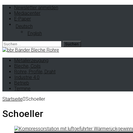
Newsletter anmelden
Mediacenter
E-Paper
Deutsch
English
Metallerzeugung
Bleche, Coils
Rohre, Profile, Draht
Industrie 4.0
Betrieb
Termine
Startseite
Schoeller
Schoeller