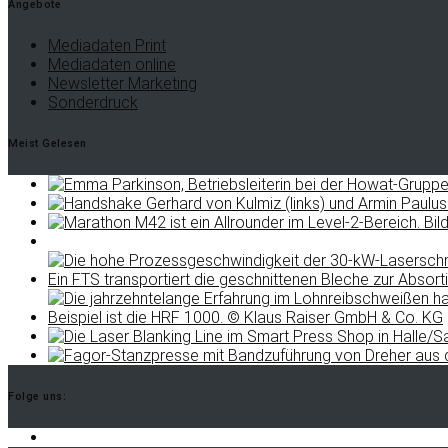
Angebote
Mediadaten Print
Mediadaten online
Newsletter Marketing
Sonderdruck
Meist Gelesen
Folge uns: