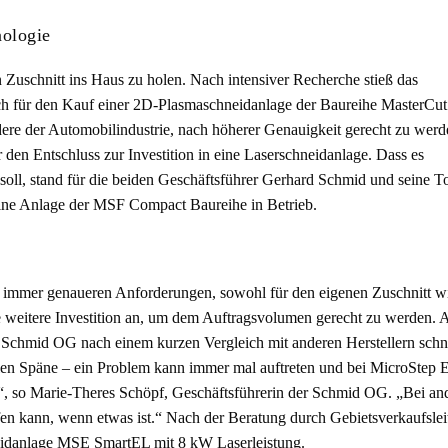
nologie
Zuschnitt ins Haus zu holen. Nach intensiver Recherche stieß das
h für den Kauf einer 2D-Plasmaschneidanlage der Baureihe MasterCut
re der Automobilindustrie, nach höherer Genauigkeit gerecht zu werd
r den Entschluss zur Investition in eine Laserschneidanlage. Dass es
ll, stand für die beiden Geschäftsführer Gerhard Schmid und seine To
ne Anlage der MSF Compact Baureihe in Betrieb.
 immer genaueren Anforderungen, sowohl für den eigenen Zuschnitt wi
ine weitere Investition an, um dem Auftragsvolumen gerecht zu werden.
e Schmid OG nach einem kurzen Vergleich mit anderen Herstellern schne
len Späne – ein Problem kann immer mal auftreten und bei MicroStep E
d“, so Marie-Theres Schöpf, Geschäftsführerin der Schmid OG. „Bei and
en kann, wenn etwas ist.“ Nach der Beratung durch Gebietsverkaufslei
eidanlage MSE SmartEL mit 8 kW Laserleistung.