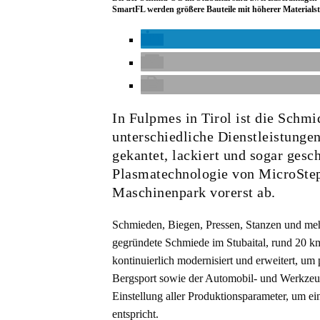
SmartFL werden größere Bauteile mit höherer Materials
In Fulpmes in Tirol ist die Schmi
unterschiedliche Dienstleistungen
gekantet, lackiert und sogar gesc
Plasmatechnologie von MicroStep
Maschinenpark vorerst ab.
Schmieden, Biegen, Pressen, Stanzen und meh
gegründete Schmiede im Stubaital, rund 20 
kontinuierlich modernisiert und erweitert, um
Bergsport sowie der Automobil- und Werkzeugi
Einstellung aller Produktionsparameter, um e
entspricht.