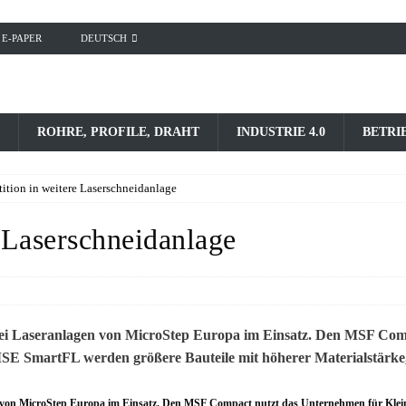
E-PAPER
DEUTSCH
ROHRE, PROFILE, DRAHT
INDUSTRIE 4.0
BETRI
tition in weitere Laserschneidanlage
e Laserschneidanlage
 von MicroStep Europa im Einsatz. Den MSF Compact nutzt das Unternehmen für Klein