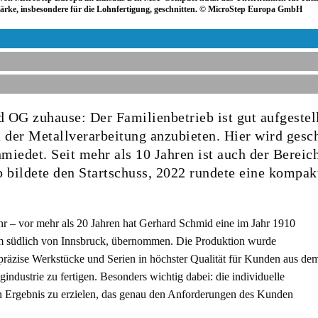
tärke, insbesondere für die Lohnfertigung, geschnitten. © MicroStep Europa GmbH
d OG zuhause: Der Familienbetrieb ist gut aufgestel
 der Metallverarbeitung anzubieten. Hier wird geschn
hmiedet. Seit mehr als 10 Jahren ist auch der Berei
 bildete den Startschuss, 2022 rundete eine kompak
r – vor mehr als 20 Jahren hat Gerhard Schmid eine im Jahr 1910
km südlich von Innsbruck, übernommen. Die Produktion wurde
 präzise Werkstücke und Serien in höchster Qualität für Kunden aus de
ndustrie zu fertigen. Besonders wichtig dabei: die individuelle
in Ergebnis zu erzielen, das genau den Anforderungen des Kunden