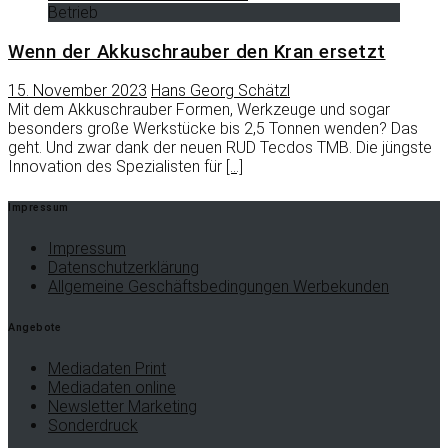
Betrieb
Wenn der Akkuschrauber den Kran ersetzt
15. November 2023
Hans Georg Schätzl
Mit dem Akkuschrauber Formen, Werkzeuge und sogar
besonders große Werkstücke bis 2,5 Tonnen wenden? Das
geht. Und zwar dank der neuen RUD Tecdos TMB. Die jüngste
Innovation des Spezialisten für
[…]
Impressum
Impressum
Datenschutzerklärung
Allgemeine Geschäftsbedingungen Werbekunden
Angebote
Mediadaten Print
Mediadaten online
Newsletter Marketing
Sonderdruck