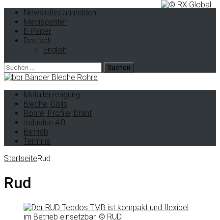
Newsletter anmelden
Mediacenter
E-Paper
Deutsch
English
Suche
nach:
Metallerzeugung
Bleche, Coils
Rohre, Profile, Draht
Industrie 4.0
Betrieb
Termine
Startseite
Rud
Rud