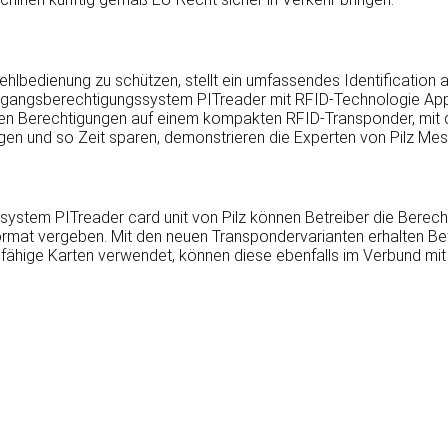
lbedienung zu schützen, stellt ein umfassendes Identification
 Zugangsberechtigungssystem PITreader mit RFID-Technologie Appl
llen Berechtigungen auf einem kompakten RFID-Transponder, mit de
gen und so Zeit sparen, demonstrieren die Experten von Pilz Me
ystem PITreader card unit von Pilz können Betreiber die Berec
ormat vergeben. Mit den neuen Transpondervarianten erhalten Be
hige Karten verwendet, können diese ebenfalls im Verbund mit 