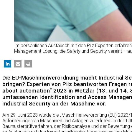
Im persönlichen Austausch mit den Pilz Experten erfah
Management Lösung, die Safety und Security vereint – a
Die EU-Maschinenverordnung macht Industrial Sec
bringen? Experten von Pilz beantworten Fragen 
about automation“ 2023 in Wetzlar (13. und 14. 
umfassenden Identification and Access Managemen
Industrial Security an der Maschine vor.
Am 29. Juni 2023 wurde die „Maschinenverordnung (EU) 2023/123
Anforderungen an Maschinen und Anlagen zu erfüllen. In der Ta
Baumusterprüfverfahren, der Risikoanalyse und der Bewertung e
im Austausch mit den Experten hilfreiche Tipps, wie sie ihre Ma