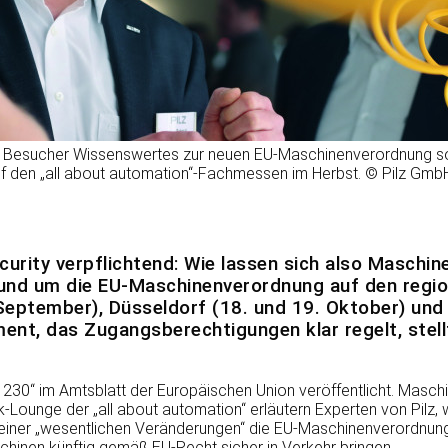
ren Besucher Wissenswertes zur neuen EU-Maschinenverordnung s
uf den „all about automation“-Fachmessen im Herbst. © Pilz Gmb
urity verpflichtend: Wie lassen sich also Maschin
rund um die EU-Maschinenverordnung auf den regio
September), Düsseldorf (18. und 19. Oktober) und
t, das Zugangsberechtigungen klar regelt, stellt
0“ im Amtsblatt der Europäischen Union veröffentlicht. Maschin
lk-Lounge der „all about automation“ erläutern Experten von Pil
iner „wesentlichen Veränderungen“ die EU-Maschinenverordnung mi
schinen künftig gemäß EU-Recht sicher in Verkehr bringen.