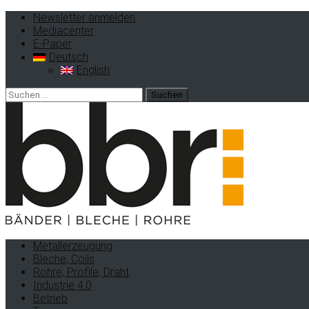
Newsletter anmelden
Mediacenter
E-Paper
Deutsch
English
Metallerzeugung
Bleche, Coils
Rohre, Profile, Draht
Industrie 4.0
Betrieb