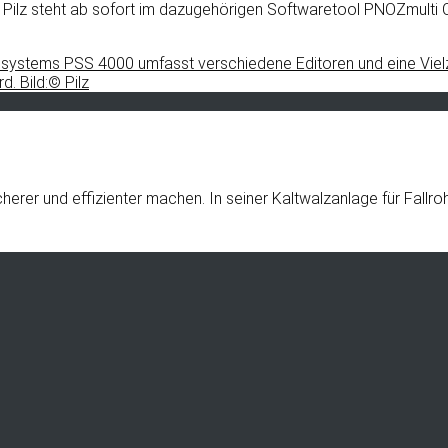
 Pilz steht ab sofort im dazugehörigen Softwaretool PNOZmulti C
icherer und effizienter machen. In seiner Kaltwalzanlage für Fal