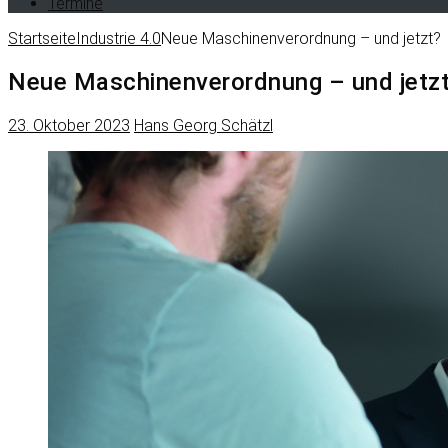
Termine
Startseite
Industrie 4.0
Neue Maschinenverordnung – und jetzt?
Neue Maschinenverordnung – und jetz
23. Oktober 2023
Hans Georg Schätzl