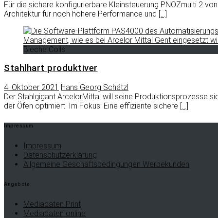
Für die sichere konfigurierbare Kleinsteuerung PNOZmulti 2 von
Architektur für noch höhere Performance und
[…]
Bleche Coils
Stahlhart produktiver
4. Oktober 2021
Hans Georg Schätzl
Der Stahlgigant ArcelorMittal will seine Produktionsprozesse s
der Öfen optimiert. Im Fokus: Eine effiziente sichere
[…]
Impressum
Impressum
Datenschutzerklärung
Allgemeine Geschäftsbedingungen Werbekunden
Angebote
Mediadaten Print
Mediadaten online