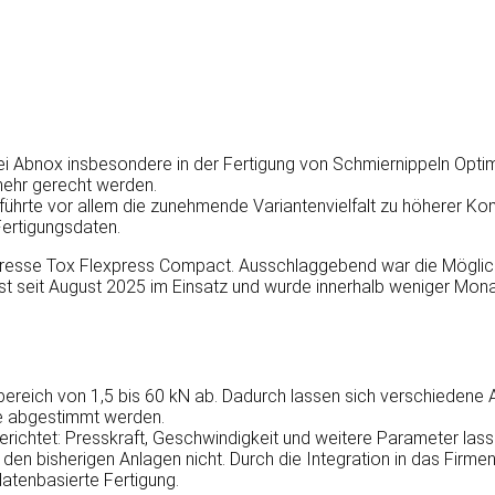
i Abnox insbesondere in der Fertigung von Schmiernippeln Opti
 mehr gerecht werden.
 führte vor allem die zunehmende Variantenvielfalt zu höherer Kom
ertigungsdaten.
presse Tox Flexpress Compact. Ausschlaggebend war die Möglich
ge ist seit August 2025 im Einsatz und wurde innerhalb weniger 
ereich von 1,5 bis 60 kN ab. Dadurch lassen sich verschiedene An
le abgestimmt werden.
x berichtet: Presskraft, Geschwindigkeit und weitere Parameter las
den bisherigen Anlagen nicht. Durch die Integration in das Firm
datenbasierte Fertigung.