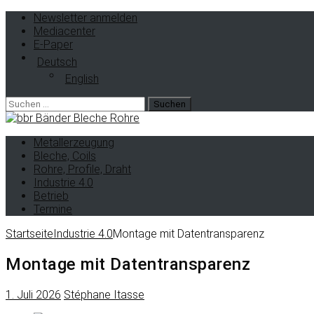
Newsletter anmelden
Mediacenter
E-Paper
Deutsch
English
Metallerzeugung
Bleche, Coils
Rohre, Profile, Draht
Industrie 4.0
Betrieb
Termine
Startseite
Industrie 4.0
Montage mit Datentransparenz
Montage mit Datentransparenz
1. Juli 2026
Stéphane Itasse