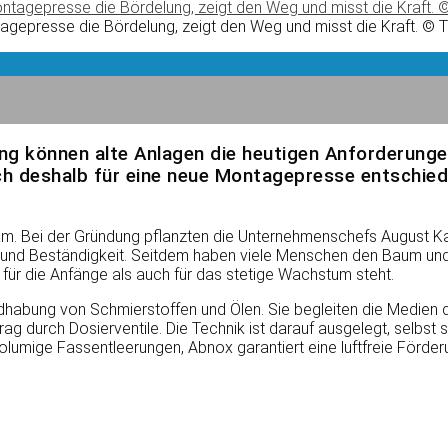
agepresse die Bördelung, zeigt den Weg und misst die Kraft. © 
ung können alte Anlagen die heutigen Anforderungen
ch deshalb für eine neue Montagepresse entschiede
m. Bei der Gründung pflanzten die Unternehmenschefs August Ka
m und Beständigkeit. Seitdem haben viele Menschen den Baum un
ür die Anfänge als auch für das stetige Wachstum steht.
dhabung von Schmierstoffen und Ölen. Sie begleiten die Medie
trag durch Dosierventile. Die Technik ist darauf ausgelegt, selbs
volumige Fassentleerungen, Abnox garantiert eine luftfreie Förd