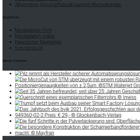
Allgemeine Geschäftsbedingungen Werbekunden
Angebote
Mediadaten Print
Mediadaten online
Newsletter Marketing
Sonderdruck
Meist Gelesen