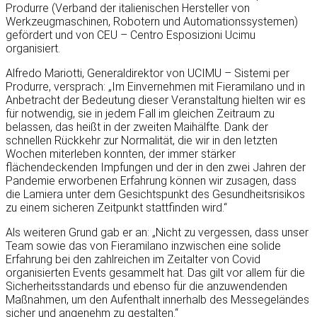
Produrre (Verband der italienischen Hersteller von
Werkzeugmaschinen, Robotern und Automationssystemen)
gefördert und von CEU – Centro Esposizioni Ucimu
organisiert.
Alfredo Mariotti, Generaldirektor von UCIMU – Sistemi per
Produrre, versprach: „Im Einvernehmen mit Fieramilano und in
Anbetracht der Bedeutung dieser Veranstaltung hielten wir es
für notwendig, sie in jedem Fall im gleichen Zeitraum zu
belassen, das heißt in der zweiten Maihälfte. Dank der
schnellen Rückkehr zur Normalität, die wir in den letzten
Wochen miterleben konnten, der immer stärker
flächendeckenden Impfungen und der in den zwei Jahren der
Pandemie erworbenen Erfahrung können wir zusagen, dass
die Lamiera unter dem Gesichtspunkt des Gesundheitsrisikos
zu einem sicheren Zeitpunkt stattfinden wird.“
Als weiteren Grund gab er an: „Nicht zu vergessen, dass unser
Team sowie das von Fieramilano inzwischen eine solide
Erfahrung bei den zahlreichen im Zeitalter von Covid
organisierten Events gesammelt hat. Das gilt vor allem für die
Sicherheitsstandards und ebenso für die anzuwendenden
Maßnahmen, um den Aufenthalt innerhalb des Messegeländes
sicher und angenehm zu gestalten.“