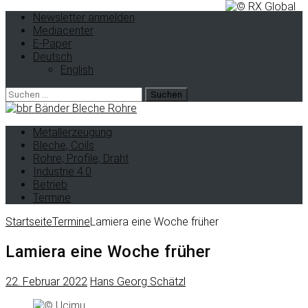
Newsletter anmelden
Mediacenter
E-Paper
Deutsch
English
Suche
nach:
Metallerzeugung
Bleche, Coils
Rohre, Profile, Draht
Industrie 4.0
Betrieb
Termine
Startseite
Termine
Lamiera eine Woche früher
Lamiera eine Woche früher
22. Februar 2022
Hans Georg Schätzl