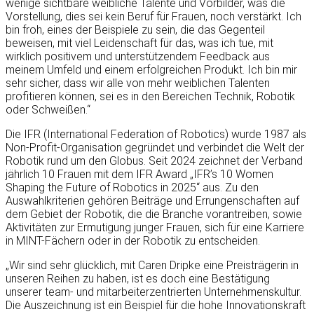
wenige sichtbare weibliche Talente und Vorbilder, was die
Vorstellung, dies sei kein Beruf für Frauen, noch verstärkt. Ich
bin froh, eines der Beispiele zu sein, die das Gegenteil
beweisen, mit viel Leidenschaft für das, was ich tue, mit
wirklich positivem und unterstützendem Feedback aus
meinem Umfeld und einem erfolgreichen Produkt. Ich bin mir
sehr sicher, dass wir alle von mehr weiblichen Talenten
profitieren können, sei es in den Bereichen Technik, Robotik
oder Schweißen.“
Die IFR (International Federation of Robotics) wurde 1987 als
Non-Profit-Organisation gegründet und verbindet die Welt der
Robotik rund um den Globus. Seit 2024 zeichnet der Verband
jährlich 10 Frauen mit dem IFR Award „IFR’s 10 Women
Shaping the Future of Robotics in 2025“ aus. Zu den
Auswahlkriterien gehören Beiträge und Errungenschaften auf
dem Gebiet der Robotik, die die Branche vorantreiben, sowie
Aktivitäten zur Ermutigung junger Frauen, sich für eine Karriere
in MINT-Fächern oder in der Robotik zu entscheiden.
„Wir sind sehr glücklich, mit Caren Dripke eine Preisträgerin in
unseren Reihen zu haben, ist es doch eine Bestätigung
unserer team- und mitarbeiterzentrierten Unternehmenskultur.
Die Auszeichnung ist ein Beispiel für die hohe Innovationskraft