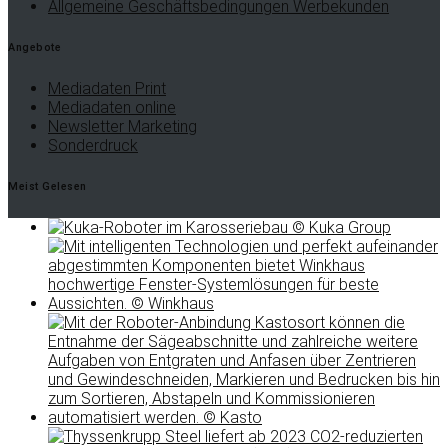
Allgemeine Geschäftsbedingungen Werbekunden
Angebote
Mediadaten Print
Mediadaten online
Newsletter Marketing
Sonderdruck
Meist Gelesen