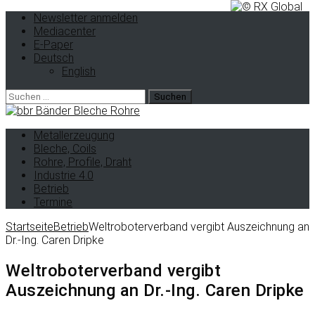
Newsletter anmelden
Mediacenter
E-Paper
Deutsch
English
Suche
nach:
Metallerzeugung
Bleche, Coils
Rohre, Profile, Draht
Industrie 4.0
Betrieb
Termine
Startseite
Betrieb
Weltroboterverband vergibt Auszeichnung an
Dr.-Ing. Caren Dripke
Weltroboterverband vergibt
Auszeichnung an Dr.-Ing. Caren Dripke