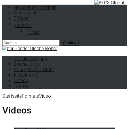
Newsletter anmelden
Mediacenter
E-Paper
Deutsch
English
Metallerzeugung
Bleche, Coils
Rohre, Profile, Draht
Industrie 4.0
Betrieb
Termine
Startseite
Formate
Video
Videos