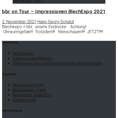
BlechExpo 2021
bbr on Tour – Impressionen BlechExpo 2021
2. November 2021
Hans Georg Schätzl
Blechexpo + bbr, unsere Eindrücke. Achtung!
Ohrwurmgefahr!! Trotzdem!!! Reinschauen!!!! JETZT!!!!!
Impressum
Impressum
Datenschutzerklärung
Allgemeine Geschäftsbedingungen Werbekunden
Angebote
Mediadaten Print
Mediadaten online
Newsletter Marketing
Sonderdruck
Meist Gelesen