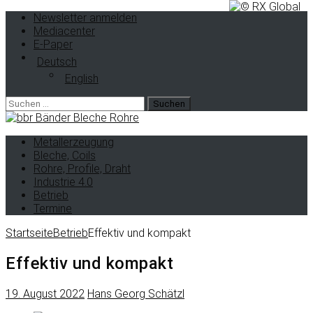
Newsletter anmelden
Mediacenter
E-Paper
Deutsch
English
Suche
nach:
Metallerzeugung
Bleche, Coils
Rohre, Profile, Draht
Industrie 4.0
Betrieb
Termine
Startseite
Betrieb
Effektiv und kompakt
Effektiv und kompakt
19. August 2022
Hans Georg Schätzl