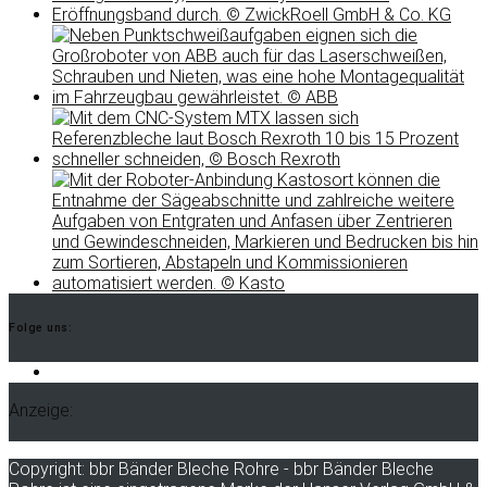
Folge uns:
LinkedIn
Anzeige:
Copyright: bbr Bänder Bleche Rohre - bbr Bänder Bleche