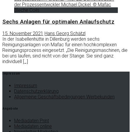
Bleche Coils
Sechs Anlagen für optimalen Anlaufschutz
15. November 2021
Hans Georg Schätzl
In der Isabellenhütte in Dillenburg werden sechs
Reinigungsanlagen von Mafac für einen hochkomplexen
Reinigungsprozess eingesetzt. „Die Reinigungsmaschinen, die
bei uns laufen, sind nicht von der Stange. Sie sind ganz
individuell
[…]
Impressum
Impressum
Datenschutzerklärung
Allgemeine Geschäftsbedingungen Werbekunden
Angebote
Mediadaten Print
Mediadaten online
Newsletter Marketing