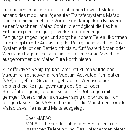
Für eng bemessene Produktionsflächen beweist Mafac
anhand des modular aufgebauten Transfersystems Mafac
Continuo einmal mehr die Vorteile der kompakten Bauweise
seiner Maschinen. Mafac Continuo ermöglicht die flexible
Einbindung der Reinigung in verkettete oder enge
Fertigungsumgebungen und sorgt bei hohem Teileaufkommen
für eine optimierte Auslastung der Reinigungsmaschine. Das
System erlaubt den Betrieb mit bis zu fünf Warenkörben oder
Werkstückträgern und lässt sich mit allen Mafac Maschinen
ausgenommen der Mafac Pura kombinieren.
Zur effektiven Reinigung kapillarer Strukturen wurde das
Vakuumreinigungsverfahren Vacuum Activated Purification
(VAP) eingeführt. Gezielt eingebrachter Wechseldruck
verstärkt die Reinigungswirkung des Spritz- oder
Spritzflutreinigens, so dass selbst tiefe Bohrungen mit
geringen Querschnitten sich zuverlässig und wirtschaftlich
reinigen lassen. Die VAP-Technik ist für die Maschinenmodelle
Mafac Java, Palma und Malta ausgelegt.
Über MAFAC
MAFAC ist einer der führenden Hersteller in der
wässrigen Teilereinigung. Das Unternehmen bietet