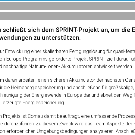
 schließt sich dem SPRINT-Projekt an, um die 
nwendungen zu unterstützen.
r Entwicklung einer skalierbaren Fertigungslösung für quasi-fes
n-Europe-Programms geförderte Projekt SPRINT zielt darauf ab,
und nachhaltige Natrium-Ionen- Akkumulatoren entwickelt werden.
daran arbeiten, einen sicheren Akkumulator der nächsten Gener
r die Heimenergiespeicherung und anschließend für großskalige
eschleunigung der Energiewende in Europa dar und ebnet den Weg f
al erzeugte Energiespeicherung.
Projekts ist Comau damit beauftragt, eine umfassende Prozessf
ie durchzuführen. Zu diesem Zweck wird das Team Aspekte der 
ion erforderlichen Umgebungsbedingungen analysieren. Anschli