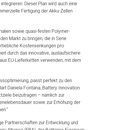
integrieren. Dieser Plan wird auch eine
mmerzielle Fertigung der Akku-Zellen
alien sowie quasi-festen Polymer-
 den Markt zu bringen, die in Serie
 erhebliche Kostensenkungen pro
it durch das innovative, auslaufsichere
 aus EU-Lieferketten verwenden, mit dem
ssoptimierung, passt perfekt zu den
lärt Daniela Fontana, Battery Innovation
ziele beizutragen – nämlich zur
terielebensdauer sowie zur Erhöhung der
en.“
e Partnerschaften zur Entwicklung und
ery Alliance (EBA), der Batteries European