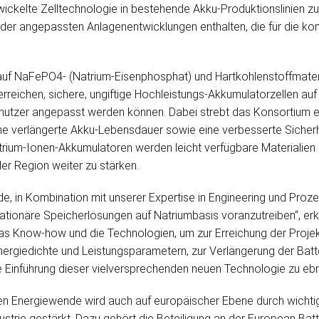
ickelte Zelltechnologie in bestehende Akku-Produktionslinien zu 
 oder angepassten Anlagenentwicklungen enthalten, die für die ko
auf NaFePO4- (Natrium-Eisenphosphat) und Hartkohlenstoffmateri
u erreichen, sichere, ungiftige Hochleistungs-Akkumulatorzellen auf
ndnutzer angepasst werden können. Dabei strebt das Konsortium
ine verlängerte Akku-Lebensdauer sowie eine verbesserte Sicherhe
trium-Ionen-Akkumulatoren werden leicht verfügbare Materialien
 der Region weiter zu stärken.
 in Kombination mit unserer Expertise in Engineering und Proze
ationäre Speicherlösungen auf Natriumbasis voranzutreiben“, erk
s Know-how und die Technologien, um zur Erreichung der Projekt
ergiedichte und Leistungsparametern, zur Verlängerung der Bat
e Einführung dieser vielversprechenden neuen Technologie zu ebn
en Energiewende wird auch auf europäischer Ebene durch wichtig
trie gestärkt. Dazu gehört die Beteiligung an der European Batt