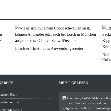
Lorch eröffnet neues Anwendungscenter
Dreh
Cobo
GEBOTE
MEIST GELESEN
adaten Print
adaten online
letter Marketing