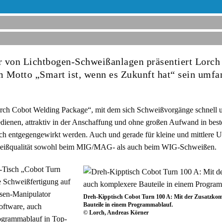
er von Lichtbogen-Schweißanlagen präsentiert Lorch
m Motto „Smart ist, wenn es Zukunft hat“ sein umfa
orch Cobot Welding Package“, mit dem sich Schweißvorgänge schnell un
bedienen, attraktiv in der Anschaffung und ohne großen Aufwand in be
ich entgegengewirkt werden. Auch und gerade für kleine und mittlere
chweißqualität sowohl beim MIG/MAG- als auch beim WIG-Schweißen.
-Tisch „Cobot Turn
e Schweißfertigung auf
sen-Manipulator
Dreh-Kipptisch Cobot Turn 100 A: Mit der Zusatzkom
Bauteile in einem Programmablauf.
software, auch
© Lorch, Andreas Körner
ogrammablauf in Top-