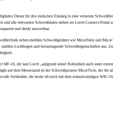
igitalen Dienst für den einfachen Einstieg in eine vernetzte Schweißfe
und alle relevanten Schweißdaten stehen im Lorch-Connect-Portal un
ansparent und direkt auswertbar.
hweißtechnik neben mobilen Schweißgeräten wie MicorStick und MicorT
 stabilen Lichtbogen und herausragende Schweißeigenschaften aus. Zude
higkeit.
er MF-10, der laut Lorch „aufgrund seiner Robustheit auch unter extr
light auf dem Messestand ist der Schweißprozess MicorTwin, der für a
chsvolle Sichtnähte, die heute oft noch mit dem zeitaufwändigen WIG-Ve