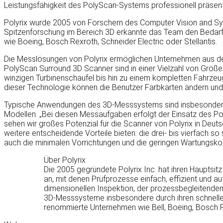
Leistungsfähigkeit des PolyScan-Systems professionell präsent
Polyrix wurde 2005 von Forschern des Computer Vision and Syst
Spitzenforschung im Bereich 3D erkannte das Team den Bedarf
wie Boeing, Bosch Rexroth, Schneider Electric oder Stellantis.
Die Messlösungen von Polyrix ermöglichen Unternehmen aus dem 
PolyScan Surround 3D Scanner sind in einer Vielzahl von Größen
winzigen Turbinenschaufel bis hin zu einem kompletten Fahrzeu
dieser Technologie können die Benutzer Farbkarten ändern und 
Typische Anwendungen des 3D-Messsystems sind insbesondere d
Modellen. „Bei diesen Messaufgaben erfolgt der Einsatz des Po
sehen wir großes Potenzial für die Scanner von Polyrix in Deu
weitere entscheidende Vorteile bieten: die drei- bis vierfac
auch die minimalen Vorrichtungen und die geringen Wartungskos
Über Polyrix
Die 2005 gegründete Polyrix Inc. hat ihren Hauptsi
an, mit denen Prüfprozesse einfach, effizient und
dimensionellen Inspektion, der prozessbegleitende
3D-Messsysteme insbesondere durch ihren schnelle
renommierte Unternehmen wie Bell, Boeing, Bosch Rex