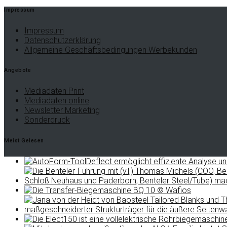
Impressum
Impressum
Datenschutzerklärung
Allgemeine Geschäftsbedingungen Werbekunden
Angebote
Mediadaten Print
Mediadaten online
Newsletter Marketing
Sonderdruck
Meist Gelesen