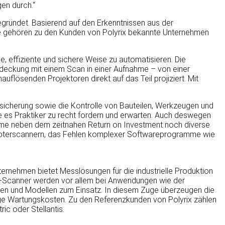
en durch.“
gründet. Basierend auf den Erkenntnissen aus der
te gehören zu den Kunden von Polyrix bekannte Unternehmen
, effiziente und sichere Weise zu automatisieren. Die
Abdeckung mit einem Scan in einer Aufnahme – von einer
lösenden Projektoren direkt auf das Teil projiziert. Mit
icherung sowie die Kontrolle von Bauteilen, Werkzeugen und
e es Praktiker zu recht fordern und erwarten. Auch deswegen
steme neben dem zeitnahen Return on Investment noch diverse
 Roboterscannern, das Fehlen komplexer Softwareprogramme wie
ernehmen bietet Messlösungen für die industrielle Produktion
 3D-Scanner werden vor allem bei Anwendungen wie der
ugen und Modellen zum Einsatz. In diesem Zuge überzeugen die
ge Wartungskosten. Zu den Referenzkunden von Polyrix zählen
ic oder Stellantis.