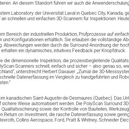
ieren. An diesem Standort führen wir auch die Anwenderschulung
em Laboratory der Universität Laval in Quebec City, Kanada, ge
 an schnellen und einfachen 3D-Scannern für Inspektionen. Heu
Bereich der industriellen Produktion, Prüfprozesse auf einfache
 und Konfigurationen erhältlich. Sie erlauben die vollständige 
g. Abweichungen werden durch die Surround-Anordnung der hochauf
erhalten ein dynamisches, intuitives Feedback per Knopfdruck.
ie dimensionelle Inspektion, die prozessbegleitende Qualitätss
lyScan-Scanners schnell, einfach und sicher – also genau so, wi
tschland“, unterstreicht Herbert Daxauer. „Zumal die 3D-Messsy
h so schnelle Datenerfassung im Vergleich zu handgeführten und
ten.“
tz im kanadischen Saint-Augustin-de-Desmaures (Quebec). Das Unt
 auf sichere Weise automatisiert werden. Die PolyScan Surround
n Qualitätssicherung sowie der Kontrolle von Bauteilen, Werkze
n Return on Investment, die rasche Datenerfassung sowie gerin
roth, Collins Aerospace, Ford, Pratt & Whitney, Schneider Electr