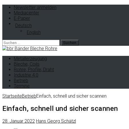
Newsletter anmelden
Mediacenter
E-Paper
Deutsch
English
Suche
nach:
Metallerzeugung
Bleche, Coils
Rohre, Profile, Draht
Industrie 4.0
Betrieb
Termine
Startseite
Betrieb
Einfach, schnell und sicher scannen
Einfach, schnell und sicher scannen
28. Januar 2022
Hans Georg Schätzl