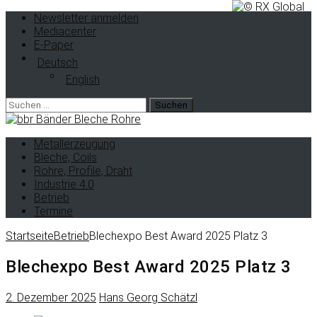
Newsletter anmelden
Mediacenter
E-Paper
Deutsch
English
Metallerzeugung
Bleche, Coils
Rohre, Profile, Draht
Industrie 4.0
Betrieb
Termine
Startseite
Betrieb
Blechexpo Best Award 2025 Platz 3
Blechexpo Best Award 2025 Platz 3
2. Dezember 2025
Hans Georg Schätzl