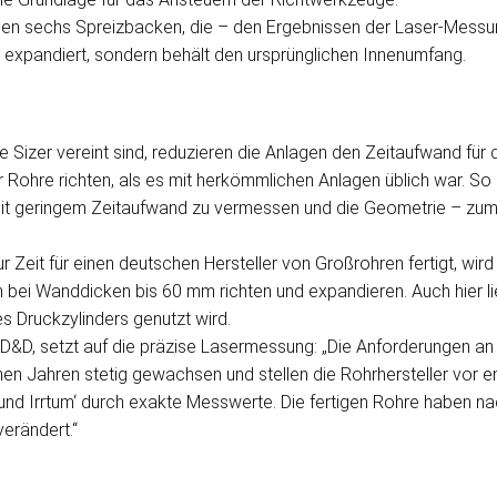
nen sechs Spreizbacken, die – den Ergebnissen der Laser-Messu
t expandiert, sondern behält den ursprünglichen Innenumfang.
izer vereint sind, reduzieren die Anlagen den Zeitaufwand für d
r Rohre richten, als es mit herkömmlichen Anlagen üblich war. 
mit geringem Zeitaufwand zu vermessen und die Geometrie – zum
 Zeit für einen deutschen Hersteller von Großrohren fertigt, wir
i Wanddicken bis 60 mm richten und expandieren. Auch hier lief
s Druckzylinders genutzt wird.
 D&D, setzt auf die präzise Lasermessung: „Die Anforderungen an d
nen Jahren stetig gewachsen und stellen die Rohrhersteller vor 
und Irrtum‘ durch exakte Messwerte. Die fertigen Rohre haben na
erändert.“