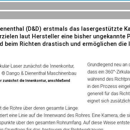
ienenthal (D&D) erstmals das lasergestützte Ka
zielen laut Hersteller eine bisher ungekannte P
nd beim Richten drastisch und ermöglichen die
Grundlegend neu an d
dass ein 360°-Zirkul
während des Richtpro
r zunächst die Innenkontur, anschließend
in den Prozess einge
generell für das Ric
eignet sich zusätzlic
et die Rohre über deren gesamte Länge.
ert eine Linie auf die Innenwand des Rohres. Eine Kamera, die s
esspunkte über den gesamten Rohrumfang. Auf diese Weise entsteh
die Grundlage für das Ansteuern der Richtwerkzeuge.