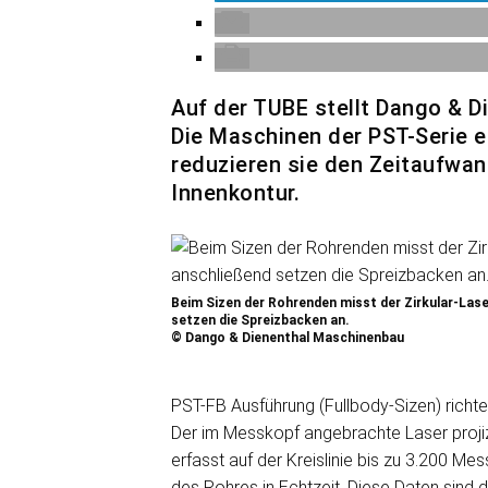
Auf der TUBE stellt Dango & D
Die Maschinen der PST-Serie er
reduzieren sie den Zeitaufwa
Innenkontur.
Beim Sizen der Rohrenden misst der Zirkular-Lase
setzen die Spreizbacken an.
© Dango & Dienenthal Maschinenbau
PST-FB Ausführung (Fullbody-Sizen) richt
Der im Messkopf angebrachte Laser projizi
erfasst auf der Kreislinie bis zu 3.200 M
des Rohres in Echtzeit. Diese Daten sind 