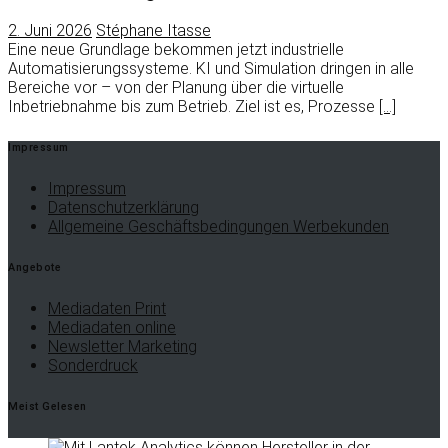
2. Juni 2026
Stéphane Itasse
Eine neue Grundlage bekommen jetzt industrielle
Automatisierungssysteme. KI und Simulation dringen in alle
Bereiche vor – von der Planung über die virtuelle
Inbetriebnahme bis zum Betrieb. Ziel ist es, Prozesse
[…]
Impressum
Impressum
Datenschutzerklärung
Allgemeine Geschäftsbedingungen Werbekunden
Angebote
Mediadaten Print
Mediadaten online
Newsletter Marketing
Sonderdruck
Meist Gelesen