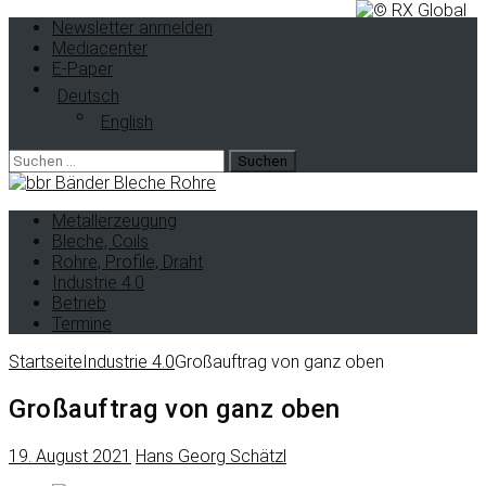
Newsletter anmelden
Mediacenter
E-Paper
Deutsch
English
Metallerzeugung
Bleche, Coils
Rohre, Profile, Draht
Industrie 4.0
Betrieb
Termine
Startseite
Industrie 4.0
Großauftrag von ganz oben
Großauftrag von ganz oben
19. August 2021
Hans Georg Schätzl